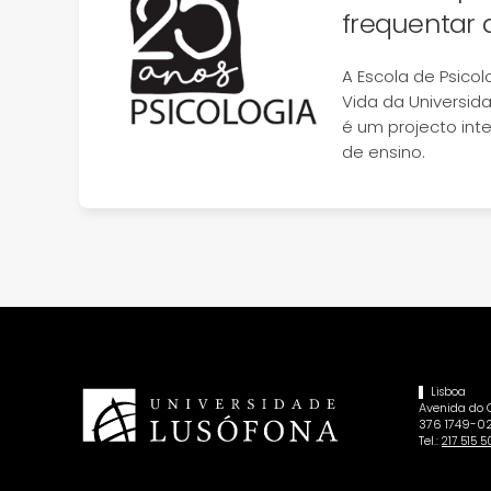
frequentar 
A Escola de Psicol
Vida da Universid
é um projecto int
de ensino.
Lisboa
Avenida do
376 1749-02
Tel.:
217 515 5