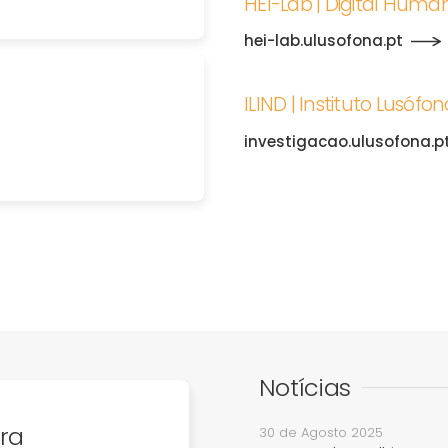
HEI-Lab | Digital Huma
hei-lab.ulusofona.pt
ILIND | Instituto Lusóf
investigacao.ulusofona.p
Notícias
ra
30 de Agosto 2025