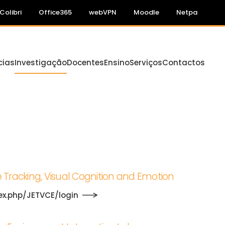
Colibri
Office365
webVPN
Moodle
Netpa
cias
Investigação
Docentes
Ensino
Serviços
Contactos
e Tracking, Visual Cognition and Emotion
dex.php/JETVCE/login