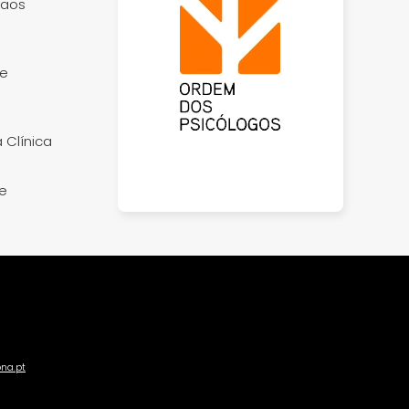
 aos
 e
 Clínica
 e
ona.pt