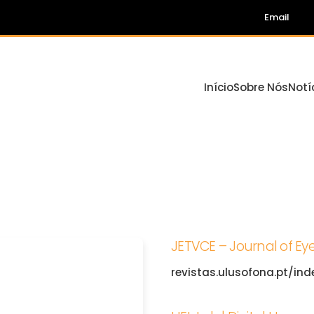
Email
Início
Sobre Nós
Notí
JETVCE – Journal of Ey
revistas.ulusofona.pt/in