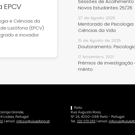
Sessões de Acolhimento
a EPCV
Novos Estudantes 25/26
27 de Agosto 2025
ogia e Ciências da
Mentorado de Psicologia
ade Lusófona (EPCV)
Ciências da Vida
egrado e inovador
15 de Agosto de 2025
Doutoramento: Psicologia
17 Novembro, 2021
Prémios de investigação
mérito
Porto
 Campo Grande,
Rua Augusto Rosa,
4 Lisboa, Portugal
Nº 24, 4000-098 Porto - Portugal
| email:
Tel.:
| email:
00
info.cul@ulusofona.pt
222 073 230
info.cup@ulusof