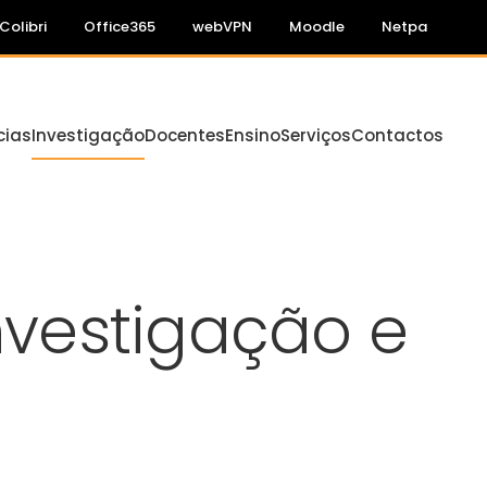
Colibri
Office365
webVPN
Moodle
Netpa
cias
Investigação
Docentes
Ensino
Serviços
Contactos
Investigação e