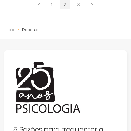
1
2
3
Início
Docentes
5 Razões para frequentar a