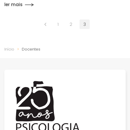
ler mais
1
2
3
Início
Docentes