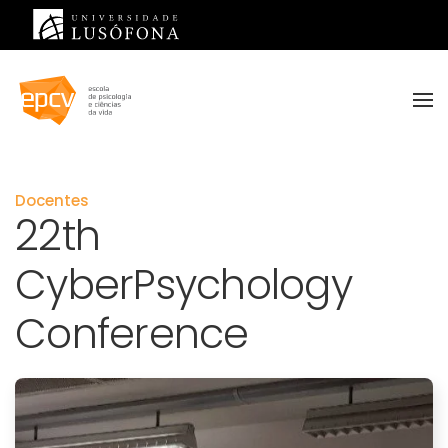
Saltar para o conteúdo principal
Docentes
22th
CyberPsychology
Conference