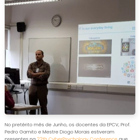
No pretérito mês de Junho, os docentes da EPCV, Prof.
Pedro Gamito e Mestre Diogo Morais estiveram
presentes na
22th CyberPsychology Conference
que